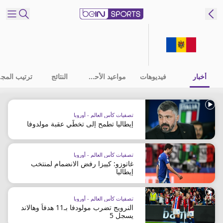
شترك
ع
EN
اللغة
أخبار
فيديوهات
مواعيد الأحداث
النتائج
ترت
MENA
النسخة
تصفيات كأس العالم - أوروبا
إيطاليا تطمح إلى تخطّي عقبة مولدوفا
إدارة
التنبيهات
انضم
تصفيات كأس العالم - أوروبا
إلى
غاتوزو: كييزا رفض الانضمام لمنتخب
إيطاليا
قائمة
النشرة
الإخبارية
تصفيات كأس العالم - أوروبا
النرويج تضرب مولودفا بـ11 هدفاً وهالاند
اتصل بنا
يسجل 5
beIN CONNECT