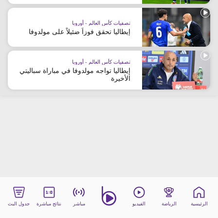
beIN MEDIA GROUP
ترددات beIN SPORTS
تصفيات كأس العالم - أوروبا
إيطاليا تحقق فوزاً ضئيلاً على مولدوفا
الأسئلة الأكثر شيوعاً
دليل التلفاز
احصل على beIN
تصفيات كأس العالم - أوروبا
معلومات عن هذا الموقع
إيطاليا تواجه مولدوفا في مباراة سباليتي
الأخيرة
الرئيسية
الرياضة
الفيديو
مباشر
نتائج مباشرة
جدول البث