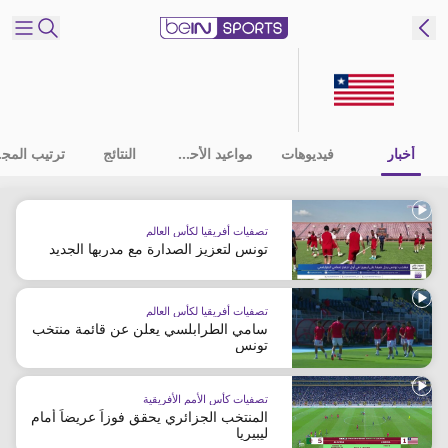
شترك
ع
EN
اللغة
أخبار
فيديوهات
مواعيد الأحداث
النتائج
ترت
MENA
النسخة
تصفيات أفريقيا لكأس العالم
تونس لتعزيز الصدارة مع مدربها الجديد
إدارة
التنبيهات
انضم
تصفيات أفريقيا لكأس العالم
إلى
سامي الطرابلسي يعلن عن قائمة منتخب
تونس
قائمة
النشرة
الإخبارية
تصفيات كأس الأمم الأفريقية
المنتخب الجزائري يحقق فوزاً عريضاً أمام
اتصل بنا
ليبيريا
beIN CONNECT