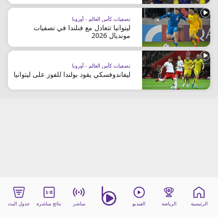
beIN MEDIA GROUP
تصفيات كأس العالم - أوروبا
ترددات beIN SPORTS
ليتوانيا تتعادل مع فنلندا في تصفيات
الأسئلة الأكثر شيوعاً
مونديال 2026
دليل التلفاز
احصل على beIN
تصفيات كأس العالم - أوروبا
معلومات عن هذا الموقع
ليفاندوفسكي يقود بولندا للفوز على ليتوانيا
الرئيسية
الرياضة
الفيديو
مباشر
نتائج مباشرة
جدول البث