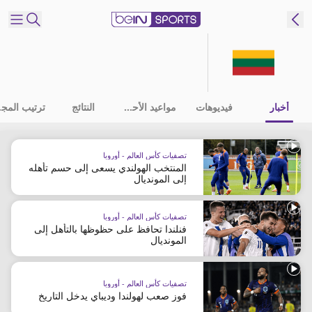
شترك
ع
EN
اللغة
أخبار
فيديوهات
مواعيد الأحداث
النتائج
ترت
MENA
النسخة
تصفيات كأس العالم - أوروبا
المنتخب الهولندي يسعى إلى حسم تأهله
إدارة
إلى المونديال
التنبيهات
انضم
تصفيات كأس العالم - أوروبا
إلى
فنلندا تحافظ على حظوظها بالتأهل إلى
المونديال
قائمة
النشرة
الإخبارية
تصفيات كأس العالم - أوروبا
اتصل بنا
فوز صعب لهولندا وديباي يدخل التاريخ
beIN CONNECT