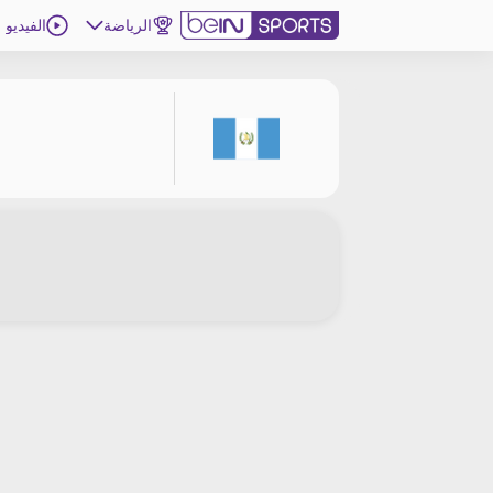
الرياضة
الفيديو
اشترك
ع
اللغة
EN
النسخة
MENA
إدارة التنبيهات
انضم إلى قائمة النشرة الإخبارية
اتصل بنا
beIN CONNECT
beIN MEDIA GROUP
ترددات beIN SPORTS
الأسئلة الأكثر شيوعاً
دليل التلفاز
احصل على beIN