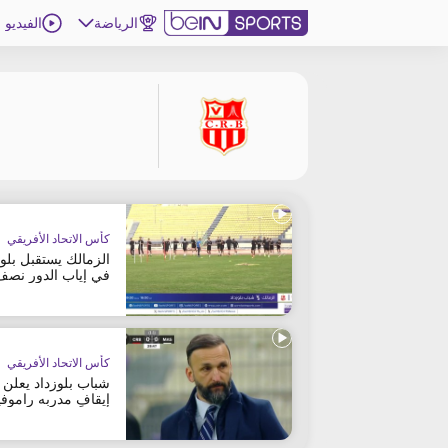
الرياضة
الفيديو
اشترك
ع
اللغة
EN
النسخة
MENA
كأس الاتحاد الأفريقي
إدارة التنبيهات
الزمالك يستقبل بلوز
انضم إلى قائمة النشرة الإخبارية
في إياب الدور نصف
النهائي
اتصل بنا
beIN CONNECT
beIN MEDIA GROUP
كأس الاتحاد الأفريقي
ترددات beIN SPORTS
شباب بلوزداد يعلن
الأسئلة الأكثر شيوعاً
إيقاف مدربه راموف
مؤقتاً
دليل التلفاز
احصل على beIN