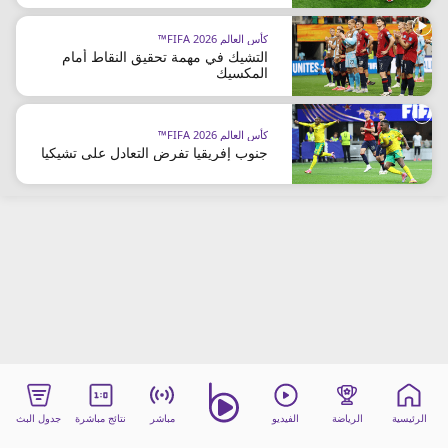
beIN MEDIA GROUP
كأس العالم FIFA 2026™
ترددات beIN SPORTS
التشيك في مهمة تحقيق النقاط أمام
الأسئلة الأكثر شيوعاً
المكسيك
دليل التلفاز
احصل على beIN
كأس العالم FIFA 2026™
معلومات عن هذا الموقع
جنوب إفريقيا تفرض التعادل على تشيكيا
الرئيسية
الرياضة
الفيديو
مباشر
نتائج مباشرة
جدول البث