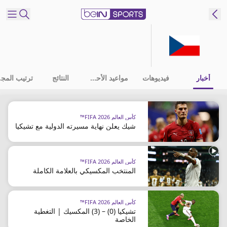
شترك
ع
EN
اللغة
أخبار
فيديوهات
مواعيد الأحداث
النتائج
ترت
MENA
النسخة
كأس العالم FIFA 2026™
شيك يعلن نهاية مسيرته الدولية مع تشيكيا
إدارة
التنبيهات
انضم
كأس العالم FIFA 2026™
إلى
المنتخب المكسيكي بالعلامة الكاملة
قائمة
النشرة
الإخبارية
كأس العالم FIFA 2026™
تشيكيا (0) – (3) المكسيك | التغطية
اتصل بنا
الخاصة
beIN CONNECT