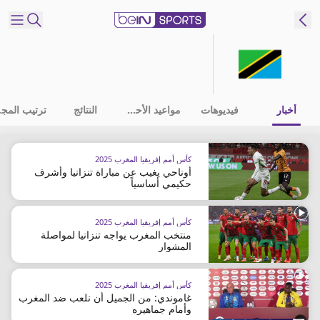
شترك
ع
EN
اللغة
أخبار
فيديوهات
مواعيد الأحداث
النتائج
ترت
MENA
النسخة
كأس أمم إفريقيا المغرب 2025
أوناحي يغيب عن مباراة تنزانيا وأشرف
إدارة
حكيمي أساسياً
التنبيهات
انضم
كأس أمم إفريقيا المغرب 2025
إلى
منتخب المغرب يواجه تنزانيا لمواصلة
المشوار
قائمة
النشرة
الإخبارية
كأس أمم إفريقيا المغرب 2025
غاموندي: من الجميل أن نلعب ضد المغرب
اتصل بنا
وأمام جماهيره
beIN CONNECT