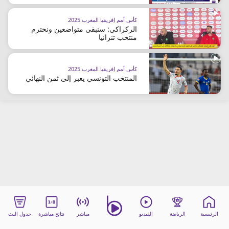
beIN MEDIA GROUP
كأس أمم إفريقيا المغرب 2025
ترددات beIN SPORTS
الركراكي: سنبقى متواضعين ونحترم
الأسئلة الأكثر شيوعاً
منتخب تنزانيا
دليل التلفاز
احصل على beIN
كأس أمم إفريقيا المغرب 2025
معلومات عن هذا الموقع
المنتخب التونسي يعبر إلى ثمن النهائي
الرئيسية
الرياضة
الفيديو
مباشر
نتائج مباشرة
جدول البث