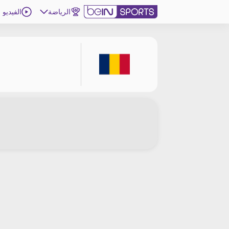
الرياضة
الفيديو
اشترك
ع
اللغة
EN
النسخة
MENA
إدارة التنبيهات
انضم إلى قائمة النشرة الإخبارية
اتصل بنا
beIN CONNECT
beIN MEDIA GROUP
ترددات beIN SPORTS
الأسئلة الأكثر شيوعاً
دليل التلفاز
احصل على beIN