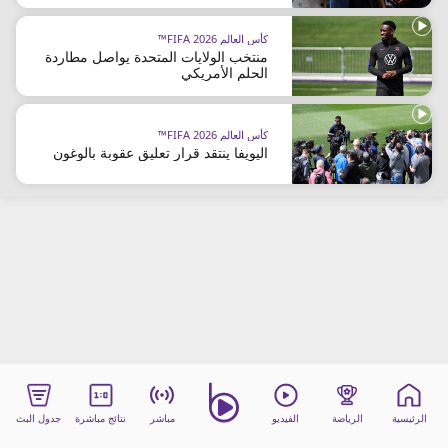
beIN MEDIA GROUP
كأس العالم FIFA 2026™
ترددات beIN SPORTS
منتخب الولايات المتحدة يواصل مطاردة
الأسئلة الأكثر شيوعاً
الحلم الأمريكي
دليل التلفاز
احصل على beIN
كأس العالم FIFA 2026™
معلومات عن هذا الموقع
اليويفا ينتقد قرار تعليق عقوبة بالوغون
الرئيسية
الرياضة
الفيديو
مباشر
نتائج مباشرة
جدول البث