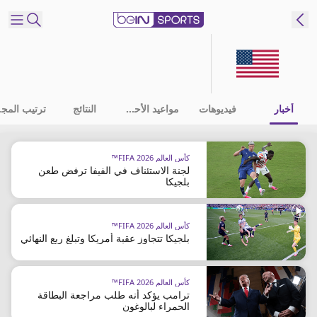
شترك
ع
EN
اللغة
أخبار
فيديوهات
مواعيد الأحداث
النتائج
ترت
MENA
النسخة
كأس العالم FIFA 2026™
لجنة الاستئناف في الفيفا ترفض طعن
إدارة
بلجيكا
التنبيهات
انضم
كأس العالم FIFA 2026™
إلى
بلجيكا تتجاوز عقبة أمريكا وتبلغ ربع النهائي
قائمة
النشرة
الإخبارية
كأس العالم FIFA 2026™
ترامب يؤكد أنه طلب مراجعة البطاقة
اتصل بنا
الحمراء لبالوغون
beIN CONNECT