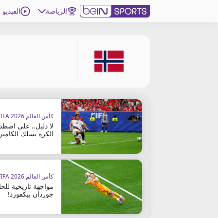
الرياضة
الفيديو
اشترك
ع
اللغة
EN
النسخة
MENA
كأس العالم FIFA 2026™
إدارة التنبيهات
لا دليل.. على اصطد
انضم إلى قائمة النشرة الإخبارية
الكرة بسلك الكاميرا
اتصل بنا
beIN CONNECT
beIN MEDIA GROUP
كأس العالم FIFA 2026™
ترددات beIN SPORTS
مواجهة تاريخية لل
الأسئلة الأكثر شيوعاً
جوردان بيكفورد!
دليل التلفاز
احصل على beIN