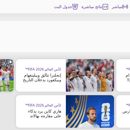
مباشر
نتائج مباشرة
جدول البث
كأس العالم FIFA 2026™
ام
إنجلترا تتألق وبيلينغهام
!
وبيكفورد يدخلان التاريخ
كأس العالم FIFA 2026™
حارس
هاري كاين يرد بذكاء
على مقارنته بهالاند