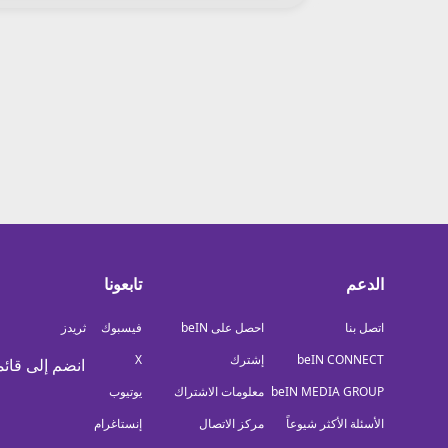
معلومات عن هذا الموقع
الدعم
تابعونا
اتصل بنا
احصل على beIN
فيسبوك
ثريدز
beIN CONNECT
إشترك
X
انضم إلى قائم
beIN MEDIA GROUP
معلومات الاشتراك
يوتيوب
الأسئلة الأكثر شيوعاً
مركز الاتصال
إنستاغرام