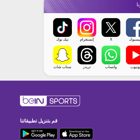
نا
يسبوك
X
إنستغرام
تيك توك
وتيوب
واتساب
ثريدز
سناب شات
قم بتنزيل تطبيقاتنا