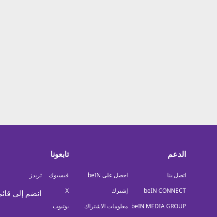
الدعم
تابعونا
اتصل بنا
احصل على beIN
فيسبوك
ثريدز
beIN CONNECT
إشترك
X
انضم إلى قائم
beIN MEDIA GROUP
معلومات الاشتراك
يوتيوب