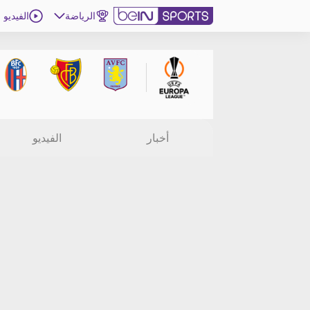
الرياضة
الفيديو
اشترك
ع
اللغة
EN
النسخة
MENA
أخبار
الفيديو
إدارة التنبيهات
انضم إلى قائمة النشرة الإخبارية
اتصل بنا
beIN CONNECT
beIN MEDIA GROUP
ترددات beIN SPORTS
الأسئلة الأكثر شيوعاً
دليل التلفاز
احصل على beIN