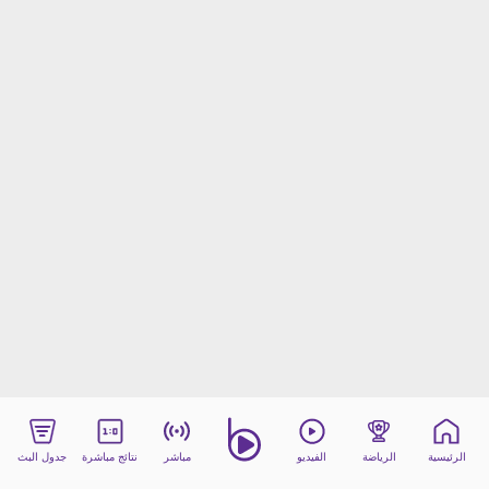
beIN MEDIA GROUP
ترددات beIN SPORTS
الأسئلة الأكثر شيوعاً
دليل التلفاز
احصل على beIN
معلومات عن هذا الموقع
الرئيسية
الرياضة
الفيديو
مباشر
نتائج مباشرة
جدول البث