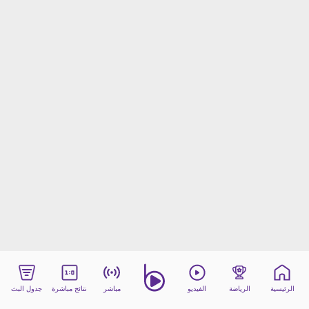
beIN MEDIA GROUP
ترددات beIN SPORTS
الأسئلة الأكثر شيوعاً
دليل التلفاز
احصل على beIN
معلومات عن هذا الموقع
الرئيسية
الرياضة
الفيديو
مباشر
نتائج مباشرة
جدول البث