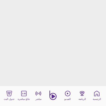
beIN MEDIA GROUP
ترددات beIN SPORTS
الأسئلة الأكثر شيوعاً
دليل التلفاز
احصل على beIN
معلومات عن هذا الموقع
الرئيسية
الرياضة
الفيديو
مباشر
نتائج مباشرة
جدول البث