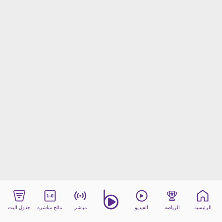
beIN MEDIA GROUP
ترددات beIN SPORTS
الأسئلة الأكثر شيوعاً
دليل التلفاز
احصل على beIN
معلومات عن هذا الموقع
الرئيسية
الرياضة
الفيديو
مباشر
نتائج مباشرة
جدول البث