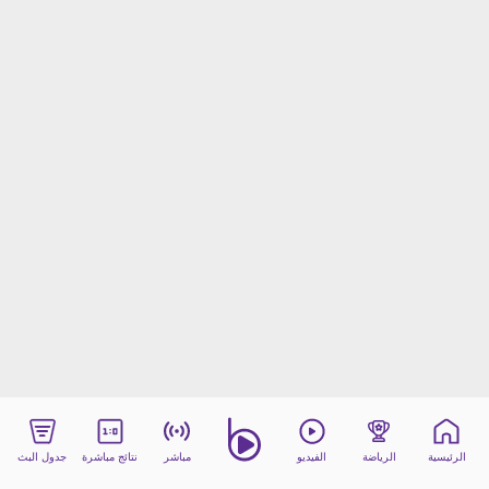
beIN MEDIA GROUP
ترددات beIN SPORTS
الأسئلة الأكثر شيوعاً
دليل التلفاز
احصل على beIN
معلومات عن هذا الموقع
الرئيسية
الرياضة
الفيديو
مباشر
نتائج مباشرة
جدول البث