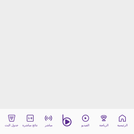
beIN MEDIA GROUP
ترددات beIN SPORTS
الأسئلة الأكثر شيوعاً
دليل التلفاز
احصل على beIN
معلومات عن هذا الموقع
الرئيسية
الرياضة
الفيديو
مباشر
نتائج مباشرة
جدول البث