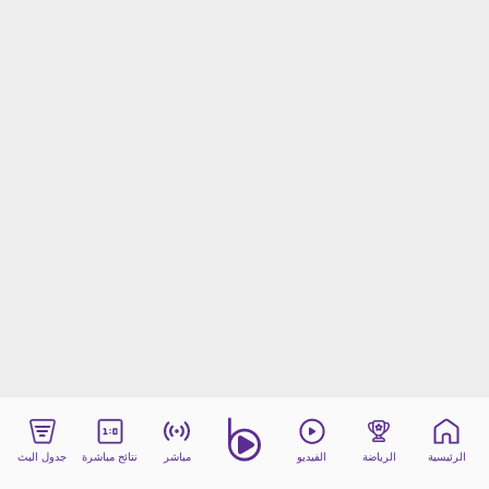
beIN MEDIA GROUP
ترددات beIN SPORTS
الأسئلة الأكثر شيوعاً
دليل التلفاز
احصل على beIN
معلومات عن هذا الموقع
الرئيسية
الرياضة
الفيديو
مباشر
نتائج مباشرة
جدول البث