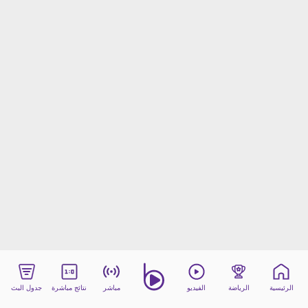
beIN MEDIA GROUP
ترددات beIN SPORTS
الأسئلة الأكثر شيوعاً
دليل التلفاز
احصل على beIN
معلومات عن هذا الموقع
الرئيسية
الرياضة
الفيديو
مباشر
نتائج مباشرة
جدول البث