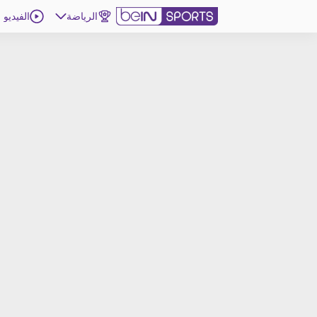
الرياضة
الفيديو
اشترك
ع
اللغة
EN
النسخة
MENA
d
إدارة التنبيهات
انضم إلى قائمة النشرة الإخبارية
اتصل بنا
beIN CONNECT
beIN MEDIA GROUP
ترددات beIN SPORTS
الأسئلة الأكثر شيوعاً
دليل التلفاز
احصل على beIN