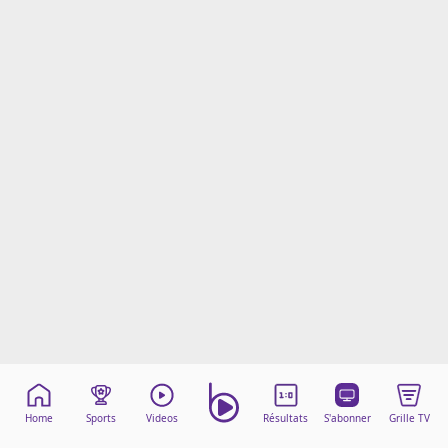
Mentions légales
Cookies
Protection des données
Paramétrer mon consentement
Home
Sports
Videos
Résultats
S'abonner
Grille TV