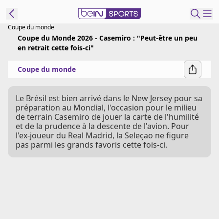
Coupe du monde
Coupe du Monde 2026 - Casemiro : "Peut-être un peu
ORTS CONNECT
en retrait cette fois-ci"
Coupe du monde
France
Edition
Le Brésil est bien arrivé dans le New Jersey pour sa
Replays
préparation au Mondial, l'occasion pour le milieu
Podcasts
de terrain Casemiro de jouer la carte de l'humilité
En Direct
et de la prudence à la descente de l'avion. Pour
l'ex-joueur du Real Madrid, la Seleçao ne figure
pas parmi les grands favoris cette fois-ci.
Gérer les
notifications
Contactez nous
Grille TV
beINSPIRED
CGU