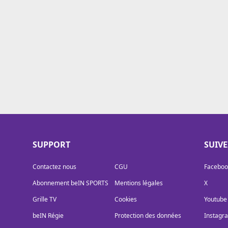
Cookies
Protection des données
Paramétrer mon consentement
SUPPORT
SUIV
Contactez nous
CGU
Faceboo
Abonnement beIN SPORTS
Mentions légales
X
Grille TV
Cookies
Youtube
beIN Régie
Protection des données
Instagr