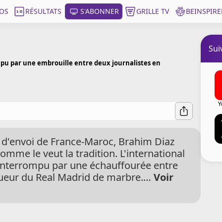
OS
RÉSULTATS
S'ABONNER
GRILLE TV
BEINSPIRE
Sui
pu par une embrouille entre deux journalistes en
Y
 d'envoi de France-Maroc, Brahim Diaz
omme le veut la tradition. L'international
interrompu par une échauffourée entre
joueur du Real Madrid de marbre.
…
Voir