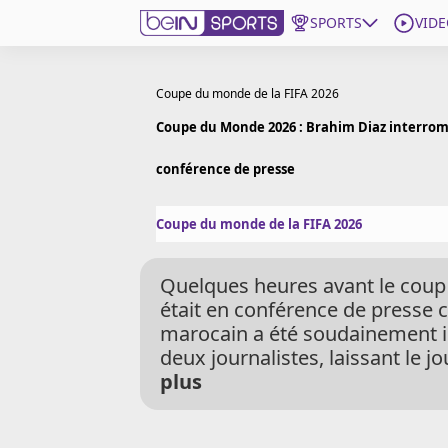
SPORTS
VIDE
beIN SPORTS CONNECT
Coupe du monde de la FIFA 2026
Coupe du Monde 2026 : Brahim Diaz interrom
Edition
France
conférence de presse
Replays
Coupe du monde de la FIFA 2026
Podcasts
En Direct
Quelques heures avant le coup
était en conférence de presse c
Gérer les notifications
marocain a été soudainement 
Contactez nous
deux journalistes, laissant le 
Grille TV
plus
beINSPIRED
CGU
Mentions légales