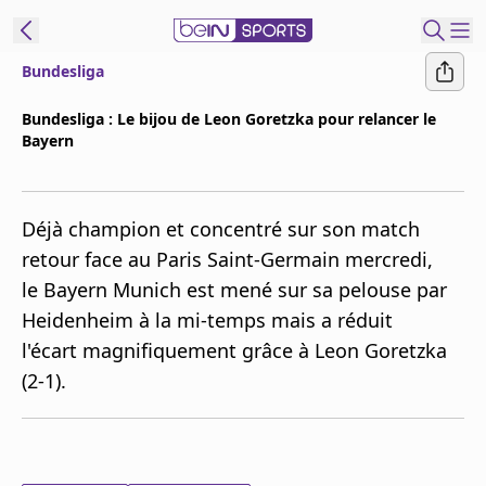
Bundesliga
ORTS CONNECT
Bundesliga : Le bijou de Leon Goretzka pour relancer le
Bayern
France
Edition
Replays
Déjà champion et concentré sur son match
Podcasts
retour face au Paris Saint-Germain mercredi,
En Direct
le Bayern Munich est mené sur sa pelouse par
Heidenheim à la mi-temps mais a réduit
Gérer les
l'écart magnifiquement grâce à Leon Goretzka
notifications
(2-1).
Contactez nous
Grille TV
beINSPIRED
CGU