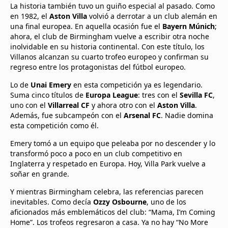
La historia también tuvo un guiño especial al pasado. Como
en 1982, el
Aston Villa
volvió a derrotar a un club alemán en
una final europea. En aquella ocasión fue el
Bayern Múnich
;
ahora, el club de Birmingham vuelve a escribir otra noche
inolvidable en su historia continental. Con este título, los
Villanos alcanzan su cuarto trofeo europeo y confirman su
regreso entre los protagonistas del fútbol europeo.
Lo de
Unai Emery
en esta competición ya es legendario.
Suma cinco títulos de
Europa League
: tres con el
Sevilla FC
,
uno con el
Villarreal CF
y ahora otro con el
Aston Villa
.
Además, fue subcampeón con el
Arsenal FC
. Nadie domina
esta competición como él.
Emery tomó a un equipo que peleaba por no descender y lo
transformó poco a poco en un club competitivo en
Inglaterra y respetado en Europa. Hoy, Villa Park vuelve a
soñar en grande.
Y mientras Birmingham celebra, las referencias parecen
inevitables. Como decía
Ozzy Osbourne
, uno de los
aficionados más emblemáticos del club: “Mama, I’m Coming
Home”. Los trofeos regresaron a casa. Ya no hay “No More