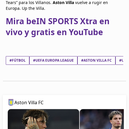
Tears” para los Villanos.
Aston Villa
vuelve a rugir en
Europa. Up the Villa.
Mira beIN SPORTS Xtra en
vivo y gratis en YouTube
#FÚTBOL
#UEFA EUROPA LEAGUE
#ASTON VILLA FC
#UNA
Aston Villa FC