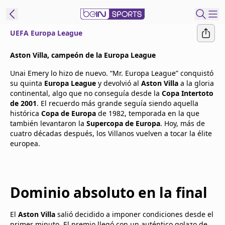
UEFA Europa League
t Bein
Aston Villa, campeón de la Europa League
Unai Emery lo hizo de nuevo. “Mr. Europa League” conquistó
EN
ES
Language
su quinta
Europa League
y devolvió al
Aston Villa
a la gloria
continental, algo que no conseguía desde la
Copa Intertoto
United States
Edition
de 2001
. El recuerdo más grande seguía siendo aquella
histórica
Copa de Europa
de 1982, temporada en la que
también levantaron la
Supercopa de Europa
. Hoy, más de
beIN XTRA
cuatro décadas después, los Villanos vuelven a tocar la élite
europea.
Administrar
notificaciones
Programación
Dominio absoluto en la final
Contáctanos
El
Aston Villa
salió decidido a imponer condiciones desde el
primer minuto. El premio llegó con un auténtico golazo de