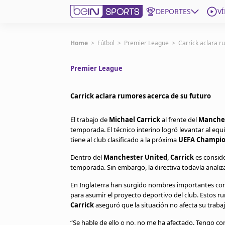
DEPORTES
V
Get Bein
Home
>
Fútbol
>
Premier League
>
Carrick aclara r
Premier League
Language
EN
ES
Edition
United States
Carrick aclara rumores acerca de su futuro
El trabajo de
Michael Carrick
al frente del
Manches
beIN XTRA
temporada. El técnico interino logró levantar al eq
tiene al club clasificado a la próxima
UEFA Champio
Administrar notificaciones
Dentro del
Manchester United
,
Carrick
es conside
Programación
temporada. Sin embargo, la directiva todavía analiz
Contáctanos
En Inglaterra han surgido nombres importantes c
para asumir el proyecto deportivo del club. Estos 
Carrick
aseguró que la situación no afecta su trabaj
“Se hable de ello o no, no me ha afectado. Tengo co