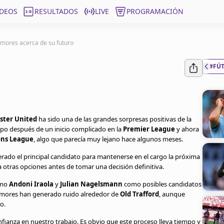
ÍDEOS
RESULTADOS
LIVE
PROGRAMACIÓN
umores acerca de su futuro
#FÚ
ter United
ha sido una de las grandes sorpresas positivas de la
uipo después de un inicio complicado en la
Premier League
y ahora
ns League
, algo que parecía muy lejano hace algunos meses.
rado el principal candidato para mantenerse en el cargo la próxima
a otras opciones antes de tomar una decisión definitiva.
omo
Andoni Iraola
y
Julian Nagelsmann
como posibles candidatos
rumores han generado ruido alrededor de
Old Trafford
, aunque
o.
nfianza en nuestro trabajo. Es obvio que este proceso lleva tiempo y