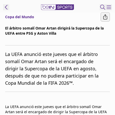
Copa del Mundo
t Bein
El árbitro somalí Omar Artan dirigirá la Supercopa de la
UEFA entre PSG y Aston Villa
EN
ES
Language
United States
Edition
La UEFA anunció este jueves que el árbitro
somalí Omar Artan será el encargado de
beIN XTRA
dirigir la Supercopa de la UEFA en agosto,
después de que no pudiera participar en la
Administrar
Copa Mundial de la FIFA 2026™.
notificaciones
Programación
Contáctanos
La UEFA anunció este jueves que el árbitro somalí Omar
Artan será el encargado de dirigir la Supercopa de la UEFA