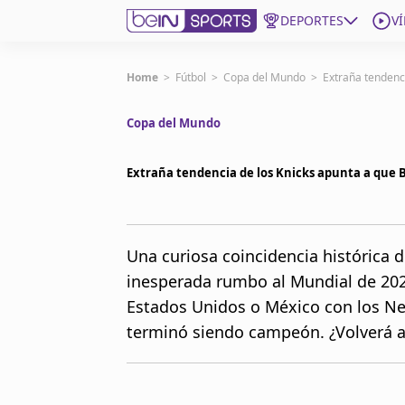
DEPORTES
V
Get Bein
Home
>
Fútbol
>
Copa del Mundo
>
Extraña tendenc
Copa del Mundo
Language
EN
ES
Edition
United States
Extraña tendencia de los Knicks apunta a que 
beIN XTRA
Una curiosa coincidencia histórica 
inesperada rumbo al Mundial de 202
Administrar notificaciones
Programación
Estados Unidos o México con los New
Contáctanos
terminó siendo campeón. ¿Volverá a