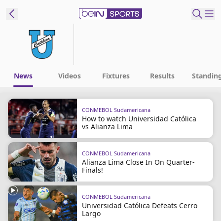
t Bein
EN
ES
Language
News
Videos
Fixtures
Results
Standin
United States
Edition
CONMEBOL Sudamericana
How to watch Universidad Católica
beIN XTRA
vs Alianza Lima
Manage
CONMEBOL Sudamericana
Alianza Lima Close In On Quarter-
Notifications
Finals!
Contact Us
TV Guide
CONMEBOL Sudamericana
Universidad Católica Defeats Cerro
Largo