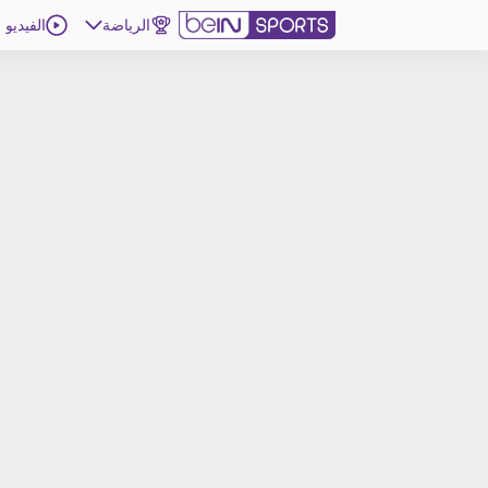
الرياضة
الفيديو
اشترك
ع
اللغة
EN
النسخة
MENA
d
إدارة التنبيهات
انضم إلى قائمة النشرة الإخبارية
اتصل بنا
beIN CONNECT
beIN MEDIA GROUP
ترددات beIN SPORTS
الأسئلة الأكثر شيوعاً
دليل التلفاز
احصل على beIN