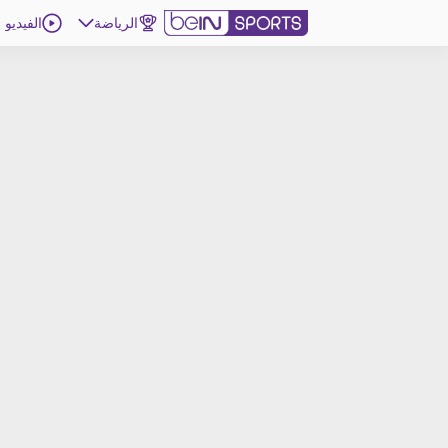
الرياضة
الفيديو
اشترك
ع
اللغة
EN
النسخة
MENA
d
إدارة التنبيهات
انضم إلى قائمة النشرة الإخبارية
اتصل بنا
beIN CONNECT
beIN MEDIA GROUP
ترددات beIN SPORTS
الأسئلة الأكثر شيوعاً
دليل التلفاز
احصل على beIN