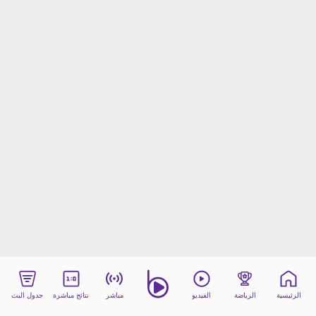
beIN MEDIA GROUP
ترددات beIN SPORTS
الأسئلة الأكثر شيوعاً
دليل التلفاز
احصل على beIN
معلومات عن هذا الموقع
الرئيسية
الرياضة
الفيديو
مباشر
نتائج مباشرة
جدول البث