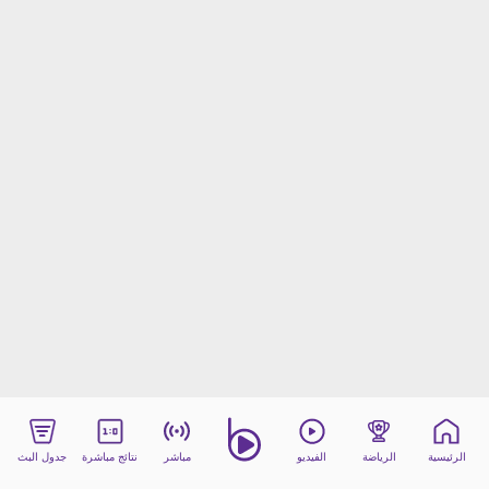
beIN MEDIA GROUP
ترددات beIN SPORTS
الأسئلة الأكثر شيوعاً
دليل التلفاز
احصل على beIN
معلومات عن هذا الموقع
الرئيسية
الرياضة
الفيديو
مباشر
نتائج مباشرة
جدول البث