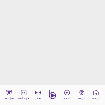
beIN MEDIA GROUP
ترددات beIN SPORTS
الأسئلة الأكثر شيوعاً
دليل التلفاز
احصل على beIN
معلومات عن هذا الموقع
الرئيسية
الرياضة
الفيديو
مباشر
نتائج مباشرة
جدول البث