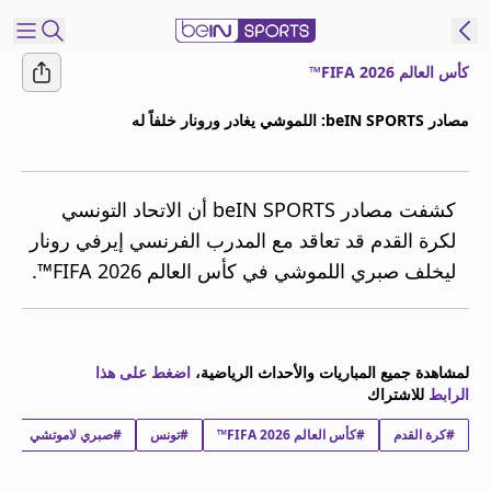
كأس العالم FIFA 2026™
شترك
مصادر beIN SPORTS: اللموشي يغادر ورونار خلفاً له
ع
EN
اللغة
MENA
النسخة
كشفت مصادر beIN SPORTS أن الاتحاد التونسي
لكرة القدم قد تعاقد مع المدرب الفرنسي إيرفي رونار
ليخلف صبري اللموشي في كأس العالم FIFA 2026™.
إدارة
التنبيهات
انضم
إلى
لمشاهدة جميع المباريات والأحداث الرياضية،
اضغط على هذا
قائمة
الرابط
للاشتراك
النشرة
الإخبارية
#كرة القدم
#كأس العالم FIFA 2026™
#تونس
#صبري لاموتشي
اتصل بنا
beIN CONNECT