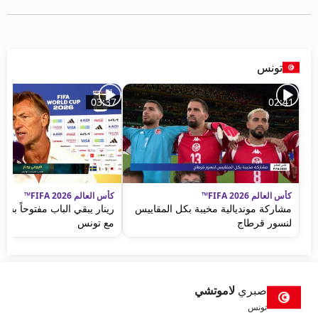
beIN MEDIA GROUP
ترددات beIN SPORTS
الأسئلة الأكثر شيوعاً
دليل التلفاز
تونس
احصل على beIN
معلومات عن هذا الموقع
03:37
02:41
كأس العالم FIFA 2026™
كأس العالم FIFA 2026™
مشاركة مونديالية مخيبة بكل المقاييس
رينار يبقي الباب مفتوحاً بشأ
لنسور قرطاج
مع تونس
صبري
لاموتشي
تونس