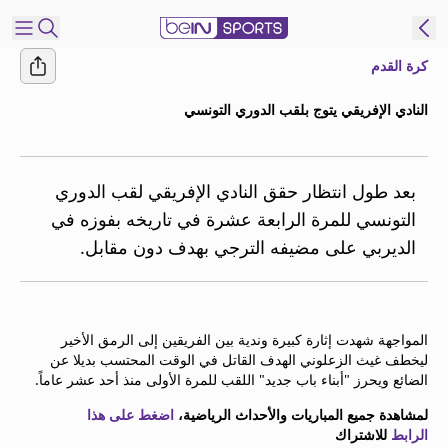
كرة القدم
شترك
النادي الإفريقي يتوج بلقب الدوري التونسي
ع
EN
اللغة
MENA
النسخة
بعد طول انتظار حقق النادي الإفريقي لقب الدوري
التونسي للمرة الرابعة عشرة في تاريخه بفوزه في
الديربي على مضيفه الترجي بهدف دون مقابل.
إدارة
التنبيهات
انضم
إلى
المواجهة شهدت إثارة كبيرة وندية بين الفريقين إلى الرمق الأخير
قائمة
ليخطف غيث الزعلوني الهدف القاتل في الوقت المحتسب بديلا عن
النشرة
الضائع ويحرز "أبناء باب جديد" اللقب للمرة الأولى منذ أحد عشر عاماً.
الإخبارية
لمشاهدة جميع المباريات والأحداث الرياضية،
اضغط على هذا
اتصل بنا
الرابط
للاشتراك
beIN CONNECT