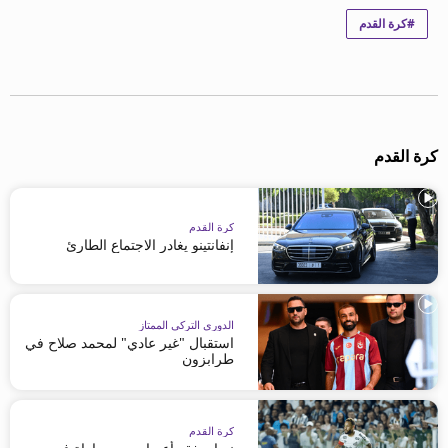
beIN MEDIA GROUP
#كرة القدم
ترددات beIN SPORTS
الأسئلة الأكثر شيوعاً
دليل التلفاز
احصل على beIN
معلومات عن هذا الموقع
كرة القدم
كرة القدم
إنفانتينو يغادر الاجتماع الطارئ
الدوري التركي الممتاز
استقبال "غير عادي" لمحمد صلاح في
طرابزون
كرة القدم