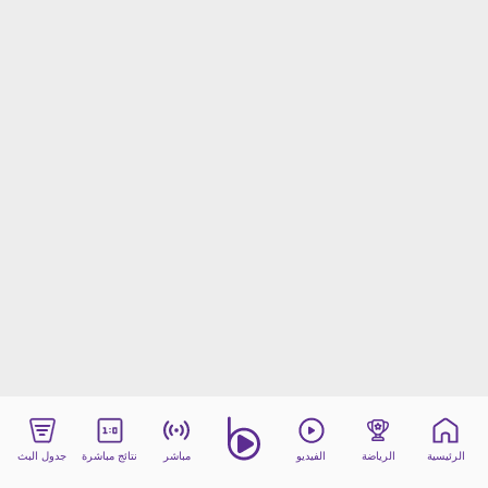
beIN MEDIA GROUP
ترددات beIN SPORTS
الأسئلة الأكثر شيوعاً
دليل التلفاز
احصل على beIN
معلومات عن هذا الموقع
الرئيسية
الرياضة
الفيديو
مباشر
نتائج مباشرة
جدول البث